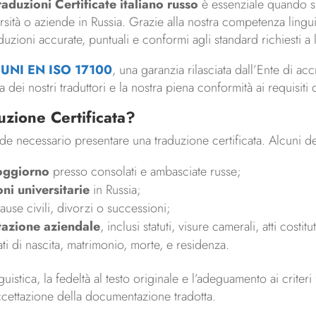
raduzioni Certificate italiano russo
è essenziale quando si
versità o aziende in Russia. Grazie alla nostra competenza lingu
duzioni accurate, puntuali e conformi agli standard richiesti a l
o UNI EN ISO 17100
, una garanzia rilasciata dall’Ente di acc
dei nostri traduttori e la nostra piena conformità ai requisiti
zione Certificata?
nde necessario presentare una traduzione certificata. Alcuni d
soggiorno
presso consolati e ambasciate russe;
ni universitarie
in Russia;
use civili, divorzi o successioni;
tazione aziendale
, inclusi statuti, visure camerali, atti costitut
cati di nascita, matrimonio, morte, e residenza.
guistica, la fedeltà al testo originale e l’adeguamento ai criteri
accettazione della documentazione tradotta.