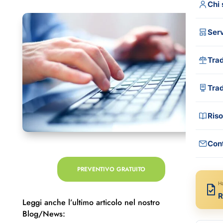
Chi
Serv
Trad
Tutt
Tra
Trad
Trad
Riso
Tra
Trad
Cont
Gui
Trad
Blo
PREVENTIVO GRATUITO
Tra
FA
H
R
Com
Leggi anche l’ultimo articolo nel nostro
Rec
Blog/News:
Med