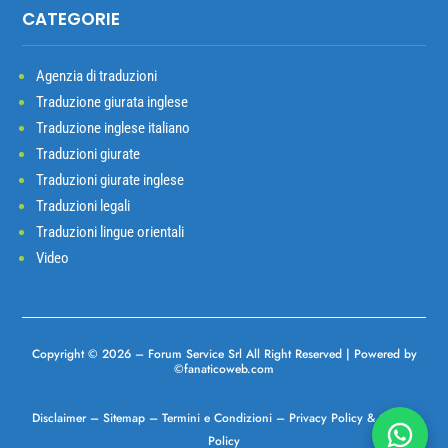
CATEGORIE
Agenzia di traduzioni
Traduzione giurata inglese
Traduzione inglese italiano
Traduzioni giurate
Traduzioni giurate inglese
Traduzioni legali
Traduzioni lingue orientali
Video
Copyright © 2026 –
Forum Service Srl
All Right Reserved | Powered
by
©
fanaticoweb.com
Disclaimer
–
Sitemap
–
Termini e Condizioni
–
Privacy Policy
&
Cookie
Policy
Chatta 