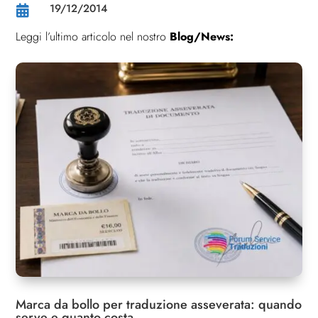
19/12/2014
4

Leggi l’ultimo articolo nel nostro
Blog/News:
Progresso lettura:
0%
Marca da bollo per traduzione asseverata: quando
serve e quanto costa