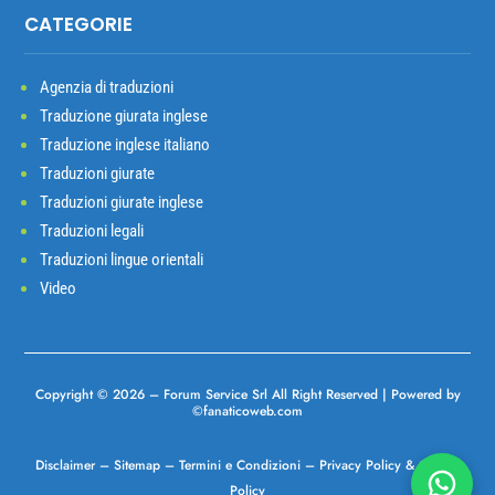
CATEGORIE
Agenzia di traduzioni
Traduzione giurata inglese
Traduzione inglese italiano
Traduzioni giurate
Traduzioni giurate inglese
Traduzioni legali
Traduzioni lingue orientali
Video
Copyright © 2026 –
Forum Service Srl
All Right Reserved | Powered
by
©
fanaticoweb.com
Disclaimer
–
Sitemap
–
Termini e Condizioni
–
Privacy Policy
&
Cookie
Policy
Chatta 