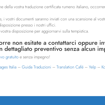
e della vostra traduzione certificata rumeno italiano, occorr
 i vostri documenti saranno inviati con una scansione al vostro
isposizione presso i nostri uffici.
a vostra disposizione per aggiornarvi sulla tempistica.
orre non esitate a contattarci oppure invi
un dettagliato preventivo senza alcun i
ivo gratuito
e senza impegno!
ges Italia
–
Guida Traduzioni
–
Translation Café
–
Yelp
–
K