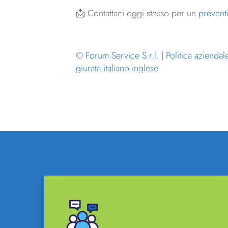
📩 Contattaci oggi stesso per un
prevent
©
Forum Service S.r.l.
|
Politica aziendal
giurata italiano inglese