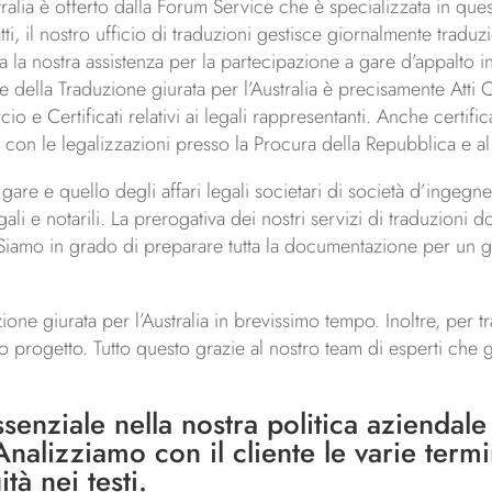
stralia è offerto dalla Forum Service che è specializzata in ques
fatti, il nostro ufficio di traduzioni gestisce giornalmente tra
ta la nostra assistenza per la partecipazione a gare d’appalto in
e della Traduzione giurata per l’Australia è precisamente Atti Cos
 e Certificati relativi ai legali rappresentanti. Anche certific
ti con le legalizzazioni presso la Procura della Repubblica e a
 gare e quello degli affari legali societari di società d’ingegn
ali e notarili. La prerogativa dei nostri servizi di traduzioni d
à. Siamo in grado di preparare tutta la documentazione per un g
one giurata per l’Australia in brevissimo tempo. Inoltre, per 
esso progetto. Tutto questo grazie al nostro team di esperti che
essenziale nella nostra politica aziendal
nalizziamo con il cliente le varie termi
tà nei testi.