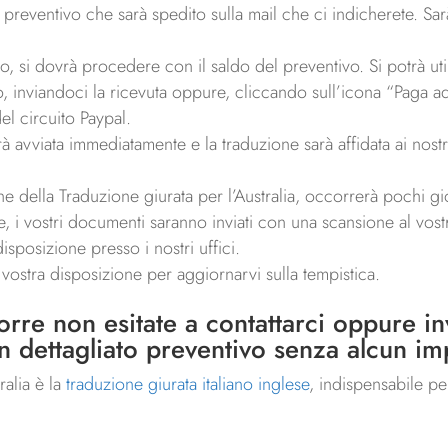
reventivo che sarà spedito sulla mail che ci indicherete. Sarà
 si dovrà procedere con il saldo del preventivo. Si potrà utiliz
o, inviandoci la ricevuta oppure, cliccando sull’icona “Paga ad
el circuito Paypal.
rà avviata immediatamente e la traduzione sarà affidata ai nost
e della Traduzione giurata per l’Australia, occorrerà pochi gi
 i vostri documenti saranno inviati con una scansione al vostro
isposizione presso i nostri uffici.
a vostra disposizione per aggiornarvi sulla tempistica.
orre non esitate a contattarci oppure invi
un dettagliato preventivo senza alcun i
ralia è la
traduzione giurata italiano inglese
, indispensabile pe