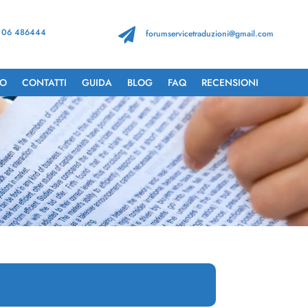
 06 486444

forumservicetraduzioni@gmail.com
TO
CONTATTI
GUIDA
BLOG
FAQ
RECENSIONI