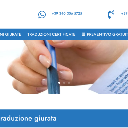


+39 340 356 5725
+39
NI GIURATE
TRADUZIONI CERTIFICATE
🟥 PREVENTIVO GRATUI
traduzione giurata