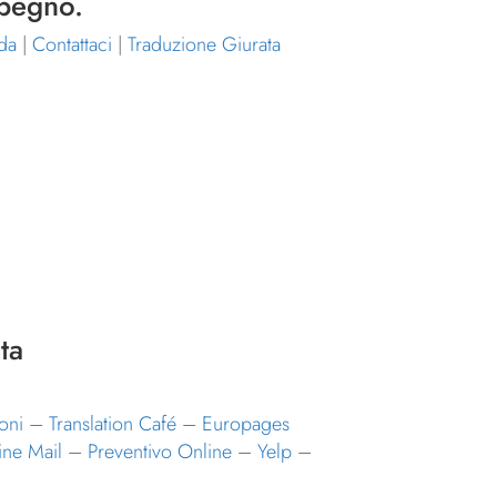
mpegno.
da
|
Contattaci
|
Traduzione Giurata
ta
oni
–
Translation Café
–
Europages
ine Mail
–
Preventivo Online
–
Yelp
–