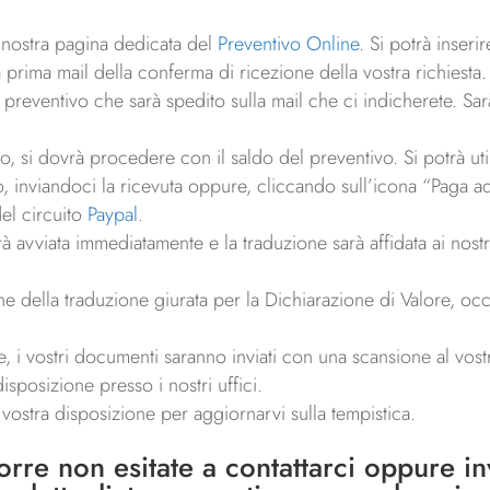
 la nostra pagina dedicata del
Preventivo Online
. Si potrà inseri
prima mail della conferma di ricezione della vostra richiesta.
reventivo che sarà spedito sulla mail che ci indicherete. Sarà
 si dovrà procedere con il saldo del preventivo. Si potrà utiliz
o, inviandoci la ricevuta oppure, cliccando sull’icona “Paga ad
del circuito
Paypal
.
rà avviata immediatamente e la traduzione sarà affidata ai nost
ne della traduzione giurata per la Dichiarazione di Valore, o
 i vostri documenti saranno inviati con una scansione al vostro
isposizione presso i nostri uffici.
a vostra disposizione per aggiornarvi sulla tempistica.
porre non esitate a
contattarci
oppure invi