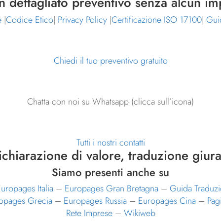
un dettagliato preventivo senza alcun i
e
|
Codice Etico
|
Privacy Policy
|
Certificazione ISO 17100
|
Gui
Chiedi il tuo preventivo gratuito
Chatta con noi su Whatsapp (clicca sull’icona)
Tutti i nostri contatti
ichiarazione di valore, traduzione giura
Siamo presenti anche su
uropages Italia
–
Europages Gran Bretagna
–
Guida Traduzi
opages Grecia
–
Europages Russia
–
Europages Cina
–
Pag
Rete Imprese
–
Wikiweb