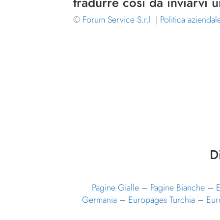
tradurre così da inviarvi 
©
Forum Service S.r.l.
|
Politica aziendal
D
Pagine Gialle
–
Pagine Bianche
–
E
Germania
–
Europages Turchia
–
Eur