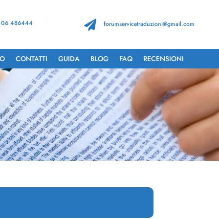
 06 486444

forumservicetraduzioni@gmail.com
TO
CONTATTI
GUIDA
BLOG
FAQ
RECENSIONI