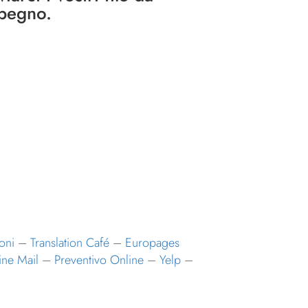
mpegno.
oni
–
Translation Café
–
Europages
ine Mail
–
Preventivo Online
–
Yelp
–