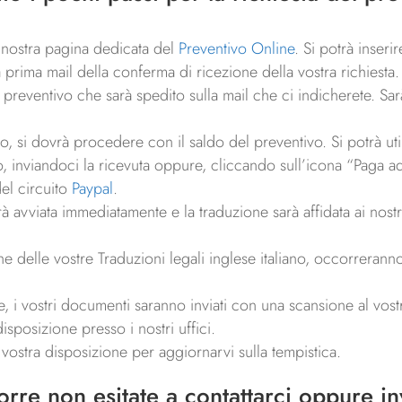
 la nostra pagina dedicata del
Preventivo Online
. Si potrà inseri
prima mail della conferma di ricezione della vostra richiesta.
reventivo che sarà spedito sulla mail che ci indicherete. Sarà
 si dovrà procedere con il saldo del preventivo. Si potrà utiliz
o, inviandoci la ricevuta oppure, cliccando sull’icona “Paga ad
del circuito
Paypal
.
rà avviata immediatamente e la traduzione sarà affidata ai nost
e delle vostre Traduzioni legali inglese italiano, occorrerann
 i vostri documenti saranno inviati con una scansione al vostro
isposizione presso i nostri uffici.
a vostra disposizione per aggiornarvi sulla tempistica.
porre non esitate a
contattarci
oppure invi