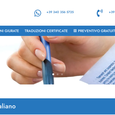


+39 340 356 5725
+39
NI GIURATE
TRADUZIONI CERTIFICATE
🟥 PREVENTIVO GRATUI
aliano