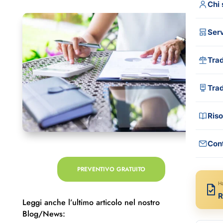
Chi
Serv
Trad
Tutt
Tra
Trad
Trad
Riso
Tra
Trad
Cont
Gui
Trad
Blo
PREVENTIVO GRATUITO
Tra
FA
H
R
Com
Leggi anche l’ultimo articolo nel nostro
Rec
Blog/News:
Med