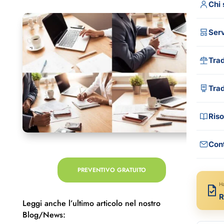
Chi
Serv
Trad
Tutt
Tra
Trad
Trad
Riso
Tra
Trad
Cont
Gui
Trad
Blo
PREVENTIVO GRATUITO
Tra
FA
H
R
Com
Leggi anche l’ultimo articolo nel nostro
Rec
Blog/News:
Med