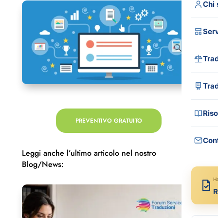
Chi
Serv
Trad
Tutt
Tra
Trad
Trad
Riso
Tra
PREVENTIVO GRATUITO
Trad
Cont
Gui
Leggi anche l’ultimo articolo nel nostro
Trad
Blo
Blog/News:
Tra
FA
H
R
Com
Rec
Med