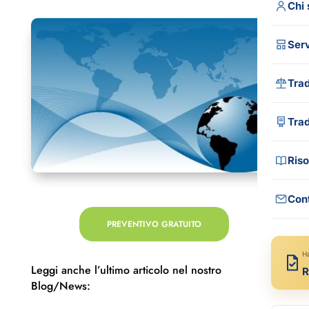
Chi
Serv
Trad
Tutt
Tra
Trad
Trad
Riso
Tra
Trad
Cont
Gui
Trad
PREVENTIVO GRATUITO
Blo
Tra
FA
H
Leggi anche l’ultimo articolo nel nostro
R
Com
Rec
Blog/News:
Med