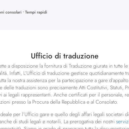
oni consolari • Tempi rapidi
Ufficio di traduzione
te a disposizione la fornitura di Traduzione giurata in tutte l
alità. Infatti, L’Ufficio di traduzione gestisce quotidianament
 tutta la nostra assistenza per la partecipazione a gare d’appalto
e delle traduzioni sono precisamente Atti Costitutivi, Statuti, P
 ai legali rappresentanti. Anche certificati per il personale, re
azioni presso la Procura della Repubblica e al Consolato.
ideale per l’Ufficio gare e quello degli affari legali societari 
che di studi legali e notarili. La prerogativa dei nostri
serviz
a tempestività. Siamo in grado di preparare tutta la documentaz