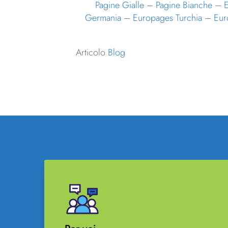
Pagine Gialle
–
Pagine Bianche
–
E
Germania
–
Europages Turchia
–
Eur
Articolo
Blog