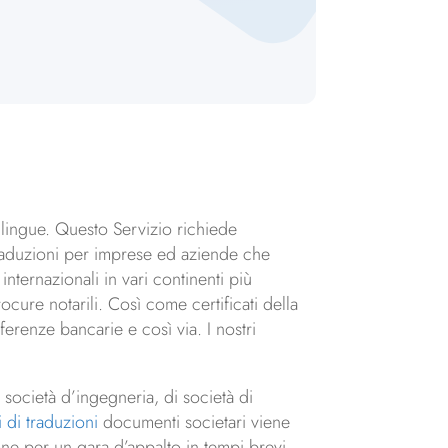
e lingue. Questo Servizio richiede
e traduzioni per imprese ed aziende che
 internazionali in vari continenti più
rocure notarili. Così come certificati della
ferenze bancarie e così via. I nostri
di società d’ingegneria, di società di
i di traduzioni
documenti societari viene
ione per un gara d’appalto in tempi brevi