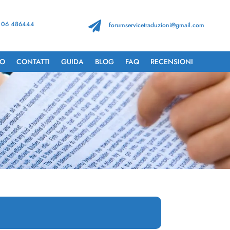
 06 486444

forumservicetraduzioni@gmail.com
TO
CONTATTI
GUIDA
BLOG
FAQ
RECENSIONI