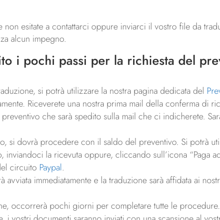
e non esitate a contattarci oppure inviarci il vostro file da trad
enza alcun impegno.
to i pochi passi per la richiesta del
pre
 traduzione, si potrà utilizzare la nostra pagina dedicata del
Pre
tamente. Riceverete una nostra prima mail della conferma di ric
reventivo che sarà spedito sulla mail che ci indicherete. Sarà
 si dovrà procedere con il saldo del preventivo. Si potrà utiliz
o, inviandoci la ricevuta oppure, cliccando sull’icona “Paga ad
del circuito
Paypal
.
rà avviata immediatamente e la traduzione sarà affidata ai nost
ne, occorrerà pochi giorni per completare tutte le procedure
 i vostri documenti saranno inviati con una scansione al vostro