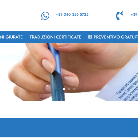


+39 340 356 5725
+39
NI GIURATE
TRADUZIONI CERTIFICATE
🟥 PREVENTIVO GRATUI