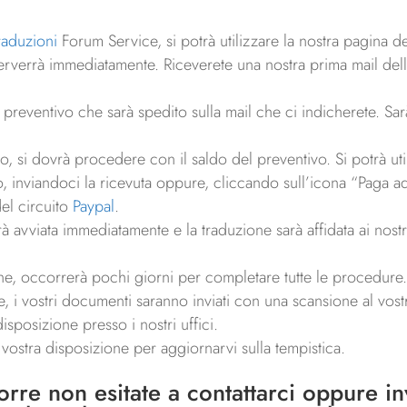
traduzioni
Forum Service, si potrà utilizzare la nostra pagina d
i perverrà immediatamente. Riceverete una nostra prima mail del
reventivo che sarà spedito sulla mail che ci indicherete. Sarà
 si dovrà procedere con il saldo del preventivo. Si potrà utiliz
o, inviandoci la ricevuta oppure, cliccando sull’icona “Paga ad
del circuito
Paypal
.
rà avviata immediatamente e la traduzione sarà affidata ai nost
ne, occorrerà pochi giorni per completare tutte le procedure
 i vostri documenti saranno inviati con una scansione al vostro
isposizione presso i nostri uffici.
a vostra disposizione per aggiornarvi sulla tempistica.
porre non esitate a
contattarci
oppure invi