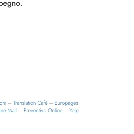
mpegno.
oni
–
Translation Café
–
Europages
ine Mail
–
Preventivo Online
–
Yelp
–