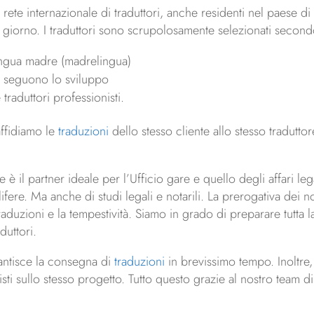
ete internazionale di traduttori, anche residenti nel paese di o
giorno. I traduttori sono scrupolosamente selezionati secondo 
ingua madre (madrelingua)
ne seguono lo sviluppo
raduttori professionisti.
affidiamo le
traduzioni
dello stesso cliente allo stesso tradutto
è il partner ideale per l’Ufficio gare e quello degli affari lega
fere. Ma anche di studi legali e notarili. La prerogativa dei n
e traduzioni e la tempestività. Siamo in grado di preparare tutt
duttori.
ntisce la consegna di
traduzioni
in brevissimo tempo. Inoltre,
isti sullo stesso progetto. Tutto questo grazie al nostro team 