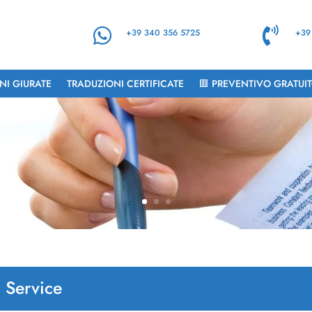


+39 340 356 5725
+39
NI GIURATE
TRADUZIONI CERTIFICATE
🟥 PREVENTIVO GRATUI
m Service