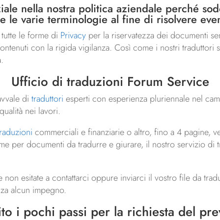
nziale nella nostra politica aziendale perché s
e le varie terminologie al fine di risolvere even
e tutte le forme di
Privacy
per la riservatezza dei documenti sens
 contenuti con la rigida vigilanza. Così come i nostri traduttori
.
Ufficio di traduzioni Forum Service
avvale di
traduttori
esperti con esperienza pluriennale nel camp
ualità nei lavori.
traduzioni
commerciali e finanziarie o altro, fino a 4 pagine,
me per documenti da tradurre e giurare, il nostro servizio di t
e non esitate a contattarci oppure inviarci il vostro file da trad
enza alcun impegno.
to i pochi passi per la richiesta del
pre