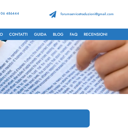
 06 486444

forumservicetraduzioni@gmail.com
TO
CONTATTI
GUIDA
BLOG
FAQ
RECENSIONI