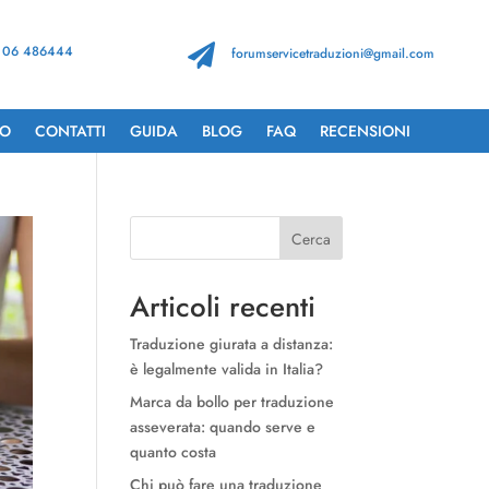
 06 486444

forumservicetraduzioni@gmail.com
TO
CONTATTI
GUIDA
BLOG
FAQ
RECENSIONI
Cerca
Articoli recenti
Traduzione giurata a distanza:
è legalmente valida in Italia?
Marca da bollo per traduzione
asseverata: quando serve e
quanto costa
Chi può fare una traduzione