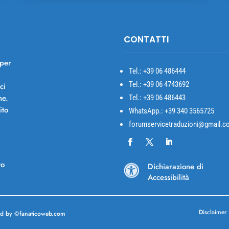
CONTATTI
 per
Tel.: +39
06 486444
Tel.: +39 06 4743692
ci
ne.
Tel.: +39 06 486443
ito
WhatsApp.: +39 340 3565725
forumservicetraduzioni@gmail.c
to
Dichiarazione di

Accessibilità
Disclaimer
ed
by ©
fanaticoweb.com