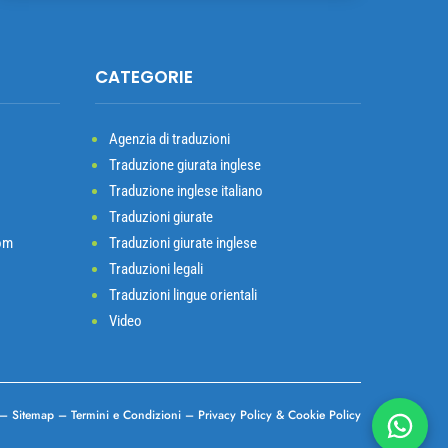
CATEGORIE
Agenzia di traduzioni
Traduzione giurata inglese
Traduzione inglese italiano
Traduzioni giurate
om
Traduzioni giurate inglese
Traduzioni legali
Traduzioni lingue orientali
Video
–
Sitemap
–
Termini e Condizioni
–
Privacy Policy
&
Cookie Policy
Chatta 