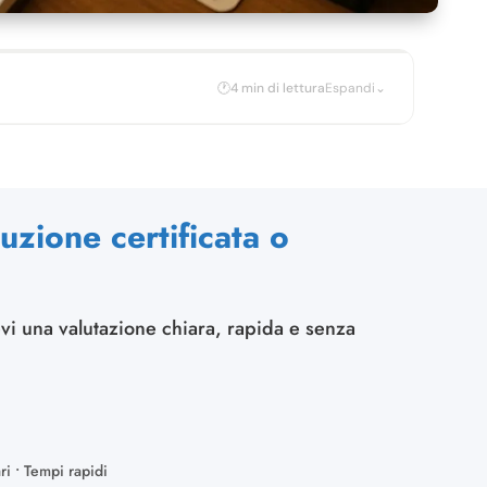
🕐
4 min di lettura
Espandi
⌄
erché gli enti la richiedono
ncreto
uzione certificata o
ta professionale
evi una valutazione chiara, rapida e senza
raduzione certificata
certificata
professionisti
ri • Tempi rapidi