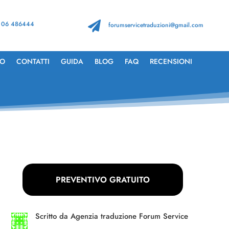
 06 486444

forumservicetraduzioni@gmail.com
TO
CONTATTI
GUIDA
BLOG
FAQ
RECENSIONI
PREVENTIVO GRATUITO
Scritto da
Agenzia traduzione Forum Service