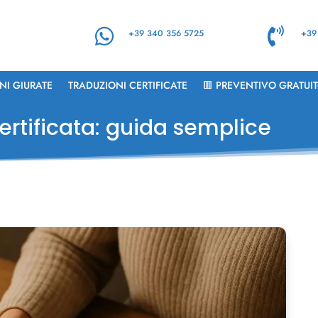


+39 340 356 5725
+39
NI GIURATE
TRADUZIONI CERTIFICATE
🟥 PREVENTIVO GRATUI
ertificata: guida semplice